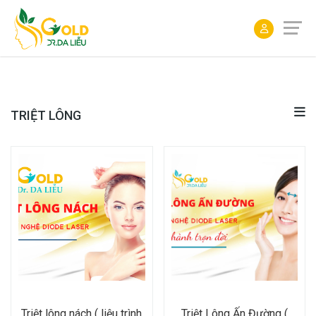
ĐẶT
LỊCH
TRIỆT LÔNG
Triệt lông nách ( liệu trình
Triệt Lông Ấn Đường (