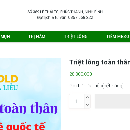
SỐ 389 LÊ THÁI TỔ, PHÚC THÀNH, NINH BÌNH
Đặt lịch & tư vấn: 0867.558.222
Ị MỤN
TRỊ NÁM
TRIỆT LÔNG
TIÊM MESO
Triệt lông toàn thâ
20,000,000
Gold Dr Da Liễu(
hết hàng
)

