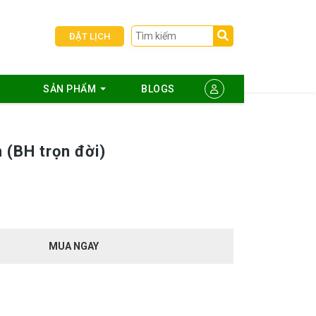
ĐẶT LỊCH
SẢN PHẨM
BLOGS
n (BH trọn đời)
MUA NGAY