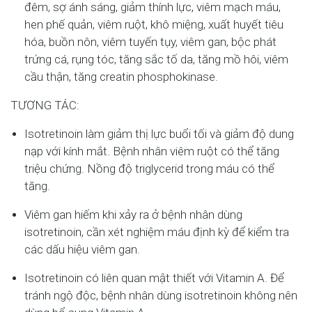
đêm, sợ ánh sáng, giảm thính lực, viêm mạch máu,
hen phế quản, viêm ruột, khô miệng, xuất huyết tiêu
hóa, buồn nôn, viêm tuyến tụy, viêm gan, bộc phát
trứng cá, rụng tóc, tăng sắc tố da, tăng mồ hôi, viêm
cầu thận, tăng creatin phosphokinase.
TƯƠNG TÁC:
Isotretinoin làm giảm thị lực buổi tối và giảm độ dung
nạp với kính mắt. Bệnh nhân viêm ruột có thể tăng
triệu chứng. Nồng độ triglycerid trong máu có thể
tăng.
Viêm gan hiếm khi xảy ra ở bệnh nhân dùng
isotretinoin, cần xét nghiệm máu định kỳ để kiểm tra
các dấu hiệu viêm gan.
Isotretinoin có liên quan mật thiết với Vitamin A. Để
tránh ngộ độc, bệnh nhân dùng isotretinoin không nên