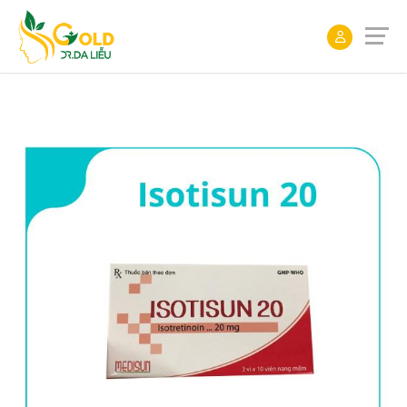
ĐẶT
LỊCH