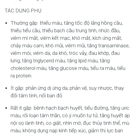
TÁC DỤNG PHỤ:
Thường gặp: thiếu máu, tăng tốc độ lắng hồng cầu,
thiếu tiểu cầu, thiếu bạch cầu trung tính, nhức đầu,
viêm mí mắt, viêm kết mạc, khô mắt, kích ứng mắt,
chảy máu cam, khô mũi, viêm mũi, tăng transaminase,
viêm môi, viêm da, da khô, tróc vảy, đau khớp, đau
lưng, tăng triglycerid máu, tăng lipid máu, tăng
cholesterol máu, tăng glucose máu, tiểu ra máu, tiểu
ra protein.
Ít gặp: phản ứng dị ứng da, phản vệ, suy nhược, thay
đổi tâm tính, nổi ban đỏ
Rất ít gặp: bệnh hạch bạch huyết, tiểu đường, tăng uric
máu, rối loạn tâm thần, có ý muốn tự tử, tăng huyết áp
nội sọ lành tính, co giật, nhìn mờ, đục thủy tinh thể, mù
màu, không dung nạp kính tiếp xúc, giảm thị lực ban