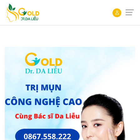
ĐẶT
LỊCH