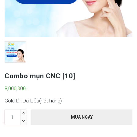
Combo mụn CNC [10]
8,000,000
Gold Dr Da Liễu(
hết hàng
)

MUA NGAY
