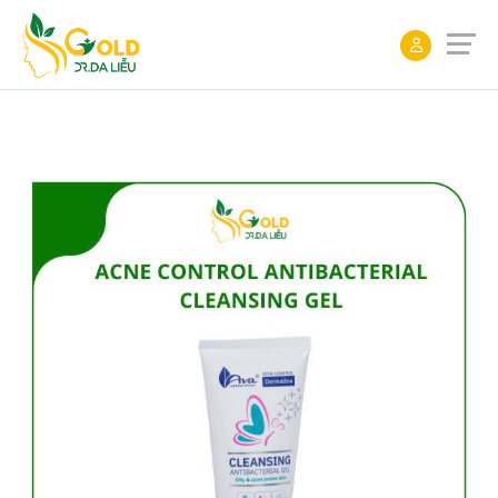
ĐẶT
LỊCH