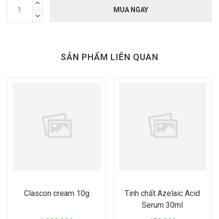

MUA NGAY

SẢN PHẨM LIÊN QUAN
Clascon cream 10g
Tinh chất Azelaic Acid
Serum 30ml