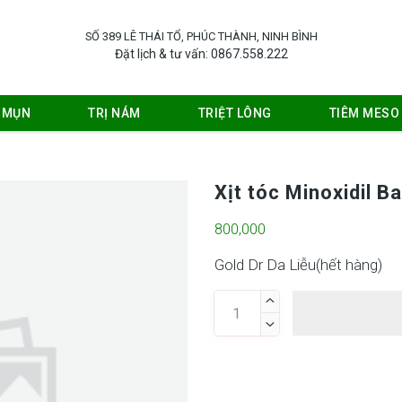
SỐ 389 LÊ THÁI TỔ, PHÚC THÀNH, NINH BÌNH
Đặt lịch & tư vấn: 0867.558.222
Ị MỤN
TRỊ NÁM
TRIỆT LÔNG
TIÊM MESO
Xịt tóc Minoxidil Ba
800,000
Gold Dr Da Liễu(
hết hàng
)

