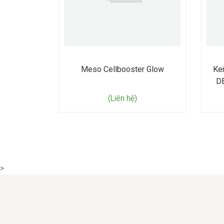
Meso Cellbooster Glow
Ke
D
(Liên hệ)
>