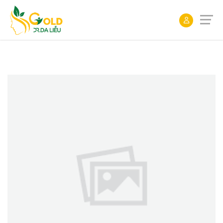
ĐẶT
LỊCH