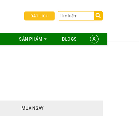
ĐẶT LỊCH
SẢN PHẨM
BLOGS
MUA NGAY