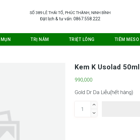
SỐ 389 LÊ THÁI TỔ, PHÚC THÀNH, NINH BÌNH
Đặt lịch & tư vấn: 0867.558.222
Ị MỤN
TRỊ NÁM
TRIỆT LÔNG
TIÊM MESO
Kem K Usolad 50ml
990,000
Gold Dr Da Liễu(
hết hàng
)

