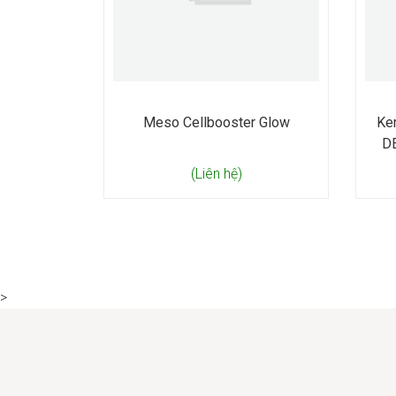
Meso Cellbooster Glow
Ke
D
(Liên hệ)
>