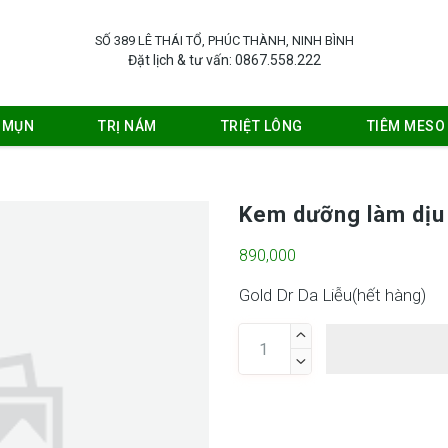
SỐ 389 LÊ THÁI TỔ, PHÚC THÀNH, NINH BÌNH
Đặt lịch & tư vấn: 0867.558.222
Ị MỤN
TRỊ NÁM
TRIỆT LÔNG
TIÊM MESO
Kem dưỡng làm dịu
890,000
Gold Dr Da Liễu(
hết hàng
)

