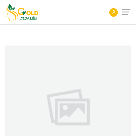
ĐẶT
LỊCH