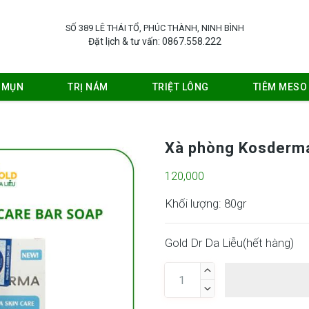
SỐ 389 LÊ THÁI TỔ, PHÚC THÀNH, NINH BÌNH
Đặt lịch & tư vấn: 0867.558.222
Ị MỤN
TRỊ NÁM
TRIỆT LÔNG
TIÊM MESO
Xà phòng Kosderma
120,000
Khối lượng: 80gr
Gold Dr Da Liễu(
hết hàng
)

