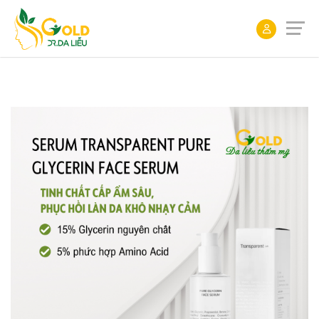
ĐẶT
LỊCH