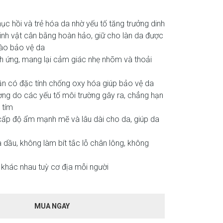
ục hồi và trẻ hóa da nhờ yếu tố tăng trưởng dinh
 sinh vật cân bằng hoàn hảo, giữ cho làn da được
rào bảo vệ da
ch ứng, mang lại cảm giác nhẹ nhõm và thoải
n có đặc tính chống oxy hóa giúp bảo vệ da
ơng do các yếu tố môi trường gây ra, chẳng hạn
 tím
ấp độ ẩm mạnh mẽ và lâu dài cho da, giúp da
dầu, không làm bít tắc lỗ chân lông, không
 khác nhau tuỳ cơ địa mỗi người
MUA NGAY