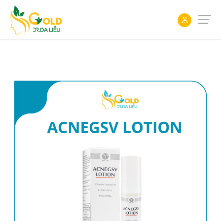
ĐẶT
LỊCH